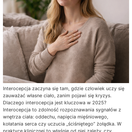
Interocepcja zaczyna się tam, gdzie człowiek uczy się
zauważać własne ciało, zanim pojawi się kryzys.
Dlaczego interocepcja jest kluczowa w 2025?
Interocepcja to zdolność rozpoznawania sygnałów z
wnętrza ciała: oddechu, napięcia mięśniowego,
kołatania serca czy uczucia „ściśniętego” żołądka. W
praktyce klinicznej to właśnie od niej zależy, czy